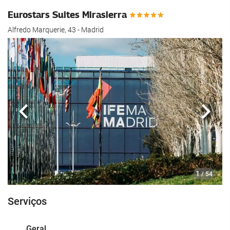
Eurostars Suites Mirasierra
Alfredo Marquerie, 43 - Madrid
Anterior
Segui
1
/ 54
Serviços
Geral