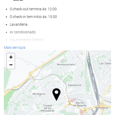
O check-out termina às: 12:00
O check-in tem início às: 15:00
Lavanderia
Ar condicionado
Aquecimento Central
Elevador
Mais serviços
Acesso para deficientes fisicos
+
Quartos para não fumantes
−
Proibido fumar em todo o hotel
Não admite animais
Alimentação e bebidas
Restaurante
Restaurante à la carte