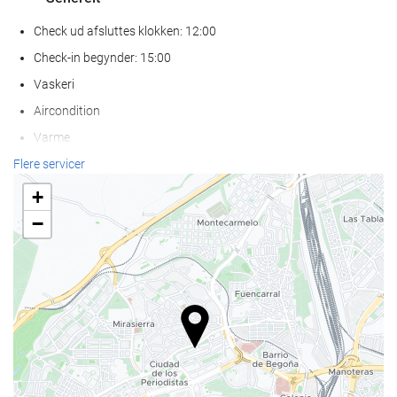
Check ud afsluttes klokken: 12:00
Check-in begynder: 15:00
Vaskeri
Aircondition
Varme
Elevator
Flere servicer
Handikapvenlig adgang.
+
Ikke-ryger værelser
−
Rygning forbudt på alle fælles- og privatområder
Kæledyr er ikke tilladt
Mad og drikke
Restaurant
À la carte-restaurant