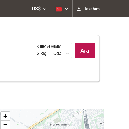
US$
Hesabım
kişiler
kişiler ve odalar
Ara
ve
2
kişi
,
1
Oda
odalar
+
−