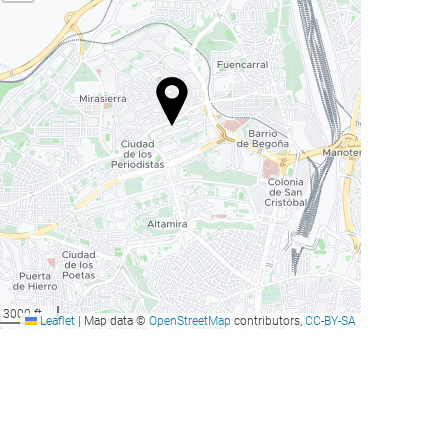
3000 ft
Leaflet
|
Map data ©
OpenStreetMap
contributors,
CC-BY-SA