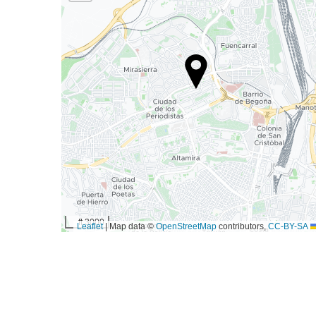
3000 ft
|
Map data ©
OpenStreetMap
contributors,
CC-BY-SA
Leaflet