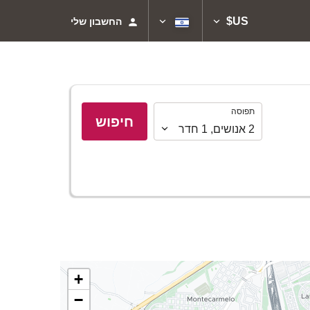
US$
החשבון שלי
תפוסה
תפוסה
חיפוש
2
אנושים
,
1
חדר
+
−