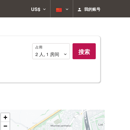
US$
我的账号
占
占用
搜索
用
2
人
,
1
房间
+
−