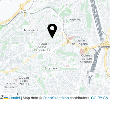
3000 ft
Leaflet
|
Map data ©
OpenStreetMap
contributors,
CC-BY-SA