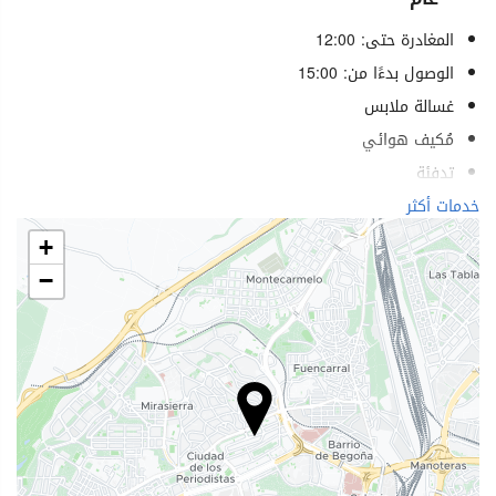
المغادرة حتى: 12:00
الوصول بدءًا من: 15:00
غسالة ملابس
مُكيف هوائي
تدفئة
مصعد
خدمات أكثر
خدمات لذوي الاحتياجات الخاصة
+
غرف لغير المدخنين
−
ممنوع التدخين في كل الأماكن
لا يسمح بدخول الحيوانات الأليفة
الطعام والمشروبات
مطعم
مطعم (حسب الطلب)