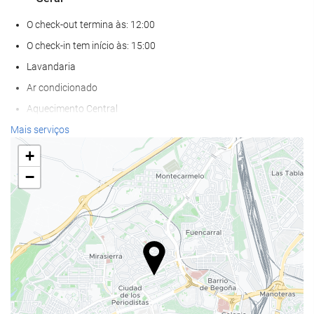
O check-out termina às: 12:00
O check-in tem início às: 15:00
Lavandaria
Ar condicionado
Aquecimento Central
Elevador
Mais serviços
Acesso def. motores
+
Salas para não-fumadores
−
Proibido fumar em todas as áreas
Não admite animais
Alimentação e bebidas
Restaurante
Restaurante à la carte