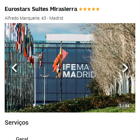
Eurostars Suites Mirasierra
Alfredo Marquerie, 43 - Madrid
Anterior
Segui
1
/ 54
Serviços
Geral