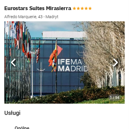
Eurostars Suites Mirasierra
Alfredo Marquerie, 43 - Madryt
Poprzedni
Nast
1
/ 54
Usługi
Ogólne