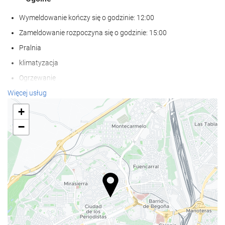
Wymeldowanie kończy się o godzinie: 12:00
Zameldowanie rozpoczyna się o godzinie: 15:00
Pralnia
klimatyzacja
Ogrzewanie
Winda
Więcej usług
Dostęp dla osób niepełnosprawnych
+
Pokoje dla niepalących
−
zakaz palenia obowiązuje we wszystkich pomieszczeniach
ogólnodostępnych i prywatnych
Zwierzęta nie są akceptowane
Posiłki i napoje
Restauracja
Restauracja à la carte