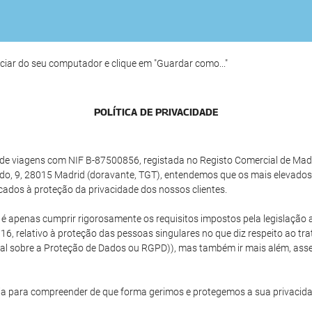
ciar do seu computador e clique em "Guardar como..."
POLÍTICA DE PRIVACIDADE
e viagens com NIF B-87500856, registada no Registo Comercial de Madrid
do, 9, 28015 Madrid (doravante, TGT), entendemos que os mais elevados
cados à proteção da privacidade dos nossos clientes.
o é apenas cumprir rigorosamente os requisitos impostos pela legislaç
16, relativo à proteção das pessoas singulares no que diz respeito ao tr
ral sobre a Proteção de Dados ou RGPD)), mas também ir mais além, as
a para compreender de que forma gerimos e protegemos a sua privacida