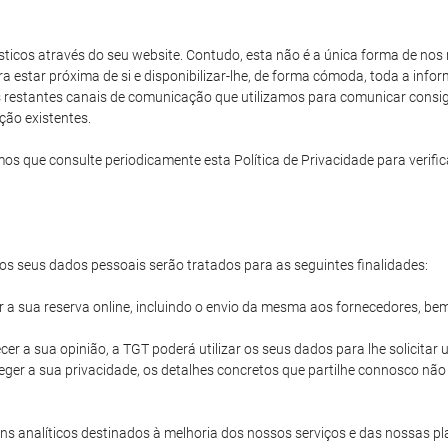
rísticos através do seu website. Contudo, esta não é a única forma de no
ara estar próxima de si e disponibilizar-lhe, de forma cómoda, toda a in
os restantes canais de comunicação que utilizamos para comunicar consigo
ção existentes.
e consulte periodicamente esta Política de Privacidade para verificar
s seus dados pessoais serão tratados para as seguintes finalidades:
ir a sua reserva online, incluindo o envio da mesma aos fornecedores, be
cer a sua opinião, a TGT poderá utilizar os seus dados para lhe solicita
ger a sua privacidade, os detalhes concretos que partilhe connosco nã
s analíticos destinados à melhoria dos nossos serviços e das nossas pl