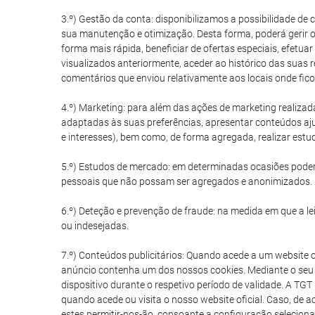
3.º) Gestão da conta: disponibilizamos a possibilidade de
sua manutenção e otimização. Desta forma, poderá gerir o
forma mais rápida, beneficiar de ofertas especiais, efetuar
visualizados anteriormente, aceder ao histórico das suas 
comentários que enviou relativamente aos locais onde fico
4.º) Marketing: para além das ações de marketing realizad
adaptadas às suas preferências, apresentar conteúdos aju
e interesses), bem como, de forma agregada, realizar est
5.º) Estudos de mercado: em determinadas ocasiões poder
pessoais que não possam ser agregados e anonimizados.
6.º) Deteção e prevenção de fraude: na medida em que a lei 
ou indesejadas.
7.º) Conteúdos publicitários: Quando acede a um website 
anúncio contenha um dos nossos cookies. Mediante o seu 
dispositivo durante o respetivo período de validade. A TG
quando acede ou visita o nosso website oficial. Caso, de 
estes permitir-nos-ão, consoante a configuração selecionad