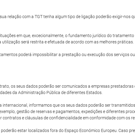
a sua relação com a TGT tenha algum tipo de ligação poderão exigir-nos
ituações em que, excecionalmente, o fundamento jurídico do tratamento 
 utilização será restrita e efetuada de acordo com as melhores práticas.
amentos poderá impossibilitar a prestação ou execução dos serviços ou
rato, os seus dados poderão ser comunicados a empresas prestadoras d
dades da Administração Pública de diferentes Estados.
ternacional, informamos que os seus dados poderão ser transmitidos 
xemplo, gestão de reservas e pagamentos, expedições e diferentes proce
 contratos e cláusulas de confidencialidade em conformidade com os req
 poderão estar localizados fora do Espaço Económico Europeu. Caso pr