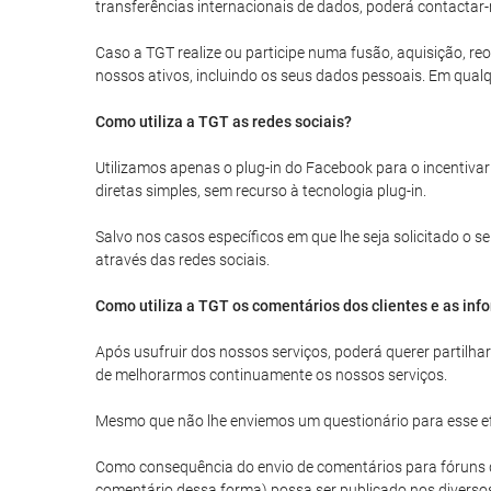
transferências internacionais de dados, poderá contactar-
Caso a TGT realize ou participe numa fusão, aquisição, reo
nossos ativos, incluindo os seus dados pessoais. Em qualq
Como utiliza a TGT as redes sociais?
Utilizamos apenas o plug-in do Facebook para o incentivar
diretas simples, sem recurso à tecnologia plug-in.
Salvo nos casos específicos em que lhe seja solicitado o
através das redes sociais.
Como utiliza a TGT os comentários dos clientes e as inf
Após usufruir dos nossos serviços, poderá querer partilh
de melhorarmos continuamente os nossos serviços.
Mesmo que não lhe enviemos um questionário para esse efe
Como consequência do envio de comentários para fóruns de 
comentário dessa forma) possa ser publicado nos diverso