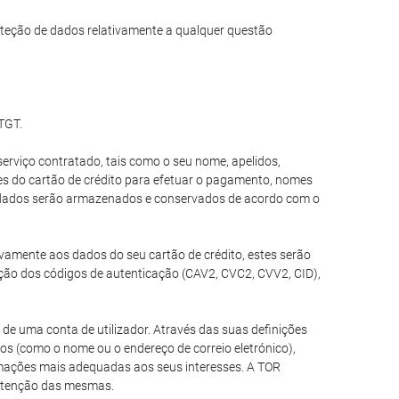
teção de dados relativamente a qualquer questão
 TGT.
erviço contratado, tais como o seu nome, apelidos,
ões do cartão de crédito para efetuar o pagamento, nomes
es dados serão armazenados e conservados de acordo com o
tivamente aos dados do seu cartão de crédito, estes serão
ção dos códigos de autenticação (CAV2, CVC2, CVV2, CID),
de uma conta de utilizador. Através das suas definições
ios (como o nome ou o endereço de correio eletrónico),
ormações mais adequadas aos seus interesses. A TOR
nutenção das mesmas.