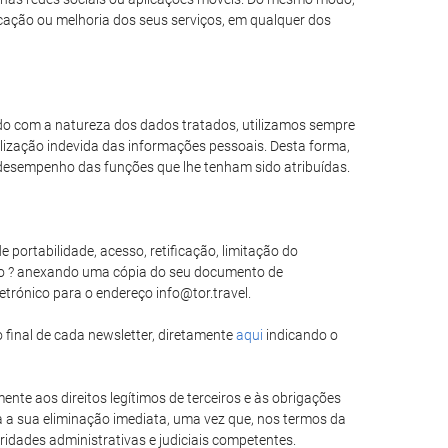
icação ou melhoria dos seus serviços, em qualquer dos
rdo com a natureza dos dados tratados, utilizamos sempre
lização indevida das informações pessoais. Desta forma,
desempenho das funções que lhe tenham sido atribuídas.
 portabilidade, acesso, retificação, limitação do
do ? anexando uma cópia do seu documento de
etrónico para o endereço info@tor.travel.
 final de cada newsletter, diretamente
aqui
indicando o
ente aos direitos legítimos de terceiros e às obrigações
a a sua eliminação imediata, uma vez que, nos termos da
ridades administrativas e judiciais competentes.