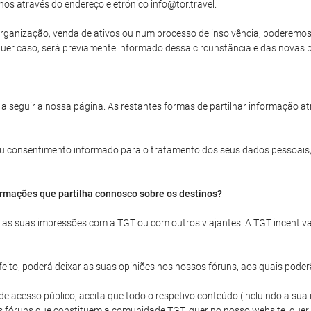
nos através do endereço eletrónico info@tor.travel.
rganização, venda de ativos ou num processo de insolvência, poderemos ve
uer caso, será previamente informado dessa circunstância e das novas po
 a seguir a nossa página. As restantes formas de partilhar informação a
 seu consentimento informado para o tratamento dos seus dados pessoais,
ormações que partilha connosco sobre os destinos?
ar as suas impressões com a TGT ou com outros viajantes. A TGT incentiv
ito, poderá deixar as suas opiniões nos nossos fóruns, aos quais poder
acesso público, aceita que todo o respetivo conteúdo (incluindo a sua id
s fóruns que constituem a comunidade TGT, quer no nosso website, quer