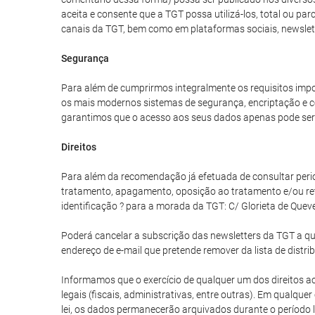
aceita e consente que a TGT possa utilizá-los, total ou p
canais da TGT, bem como em plataformas sociais, newslet
Segurança
Para além de cumprirmos integralmente os requisitos impo
os mais modernos sistemas de segurança, encriptação e co
garantimos que o acesso aos seus dados apenas pode ser 
Direitos
Para além da recomendação já efetuada de consultar periodi
tratamento, apagamento, oposição ao tratamento e/ou re
identificação ? para a morada da TGT: C/ Glorieta de Quev
Poderá cancelar a subscrição das newsletters da TGT a qua
endereço de e-mail que pretende remover da lista de distri
Informamos que o exercício de qualquer um dos direitos aci
legais (fiscais, administrativas, entre outras). Em qualq
lei, os dados permanecerão arquivados durante o período l