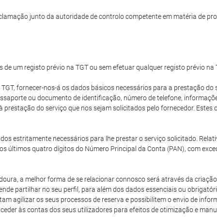
clamação junto da autoridade de controlo competente em matéria de pro
s de um registo prévio na TGT ou sem efetuar qualquer registo prévio na
 TGT, fornecer-nos-á os dados básicos necessários para a prestação do s
passaporte ou documento de identificação, número de telefone, informaç
 à prestação do serviço que nos sejam solicitados pelo fornecedor. Est
dos estritamente necessários para lhe prestar o serviço solicitado. Rela
os últimos quatro dígitos do Número Principal da Conta (PAN), com exce
oura, a melhor forma de se relacionar connosco será através da criação 
nde partilhar no seu perfil, para além dos dados essenciais ou obrigatór
m agilizar os seus processos de reserva e possibilitem o envio de inf
aceder às contas dos seus utilizadores para efeitos de otimização e ma