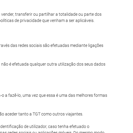
nder, transferir ou partilhar a totalidade ou parte dos
líticas de privacidade que venham a ser aplicáveis.
través das redes sociais são efetuadas mediante ligações
 não é efetuada qualquer outra utilização dos seus dados
a-o a fazê-lo, uma vez que essa é uma das melhores formas
ão aceder tanto a TGT como outros viajantes.
entificação de utilizador, caso tenha efetuado o
 nas redes sociais ou aplicações móveis. Do mesmo modo,