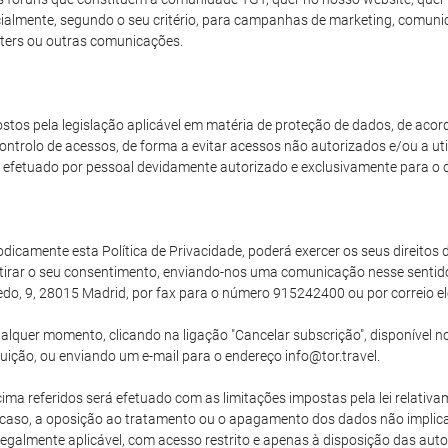
arcialmente, segundo o seu critério, para campanhas de marketing, comun
ters ou outras comunicações.
stos pela legislação aplicável em matéria de proteção de dados, de aco
ntrolo de acessos, de forma a evitar acessos não autorizados e/ou a uti
efetuado por pessoal devidamente autorizado e exclusivamente para o 
camente esta Política de Privacidade, poderá exercer os seus direitos de
tirar o seu consentimento, enviando-nos uma comunicação nesse senti
edo, 9, 28015 Madrid, por fax para o número 915242400 ou por correio el
lquer momento, clicando na ligação "Cancelar subscrição", disponível no
buição, ou enviando um e-mail para o endereço info@tor.travel.
ma referidos será efetuado com as limitações impostas pela lei relativam
uer caso, a oposição ao tratamento ou o apagamento dos dados não implic
egalmente aplicável, com acesso restrito e apenas à disposição das auto