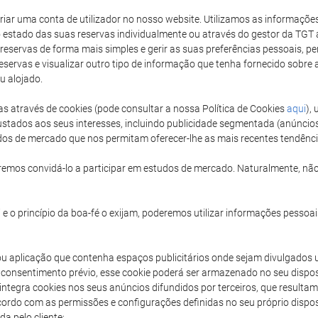
 criar uma conta de utilizador no nosso website. Utilizamos as informaçõ
 estado das suas reservas individualmente ou através do gestor da TGT a
 reservas de forma mais simples e gerir as suas preferências pessoais, perm
reservas e visualizar outro tipo de informação que tenha fornecido sobr
u alojado.
as através de cookies (pode consultar a nossa Política de Cookies
aqui
),
stados aos seus interesses, incluindo publicidade segmentada (anúncio
udos de mercado que nos permitam oferecer-lhe as mais recentes tendênc
emos convidá-lo a participar em estudos de mercado. Naturalmente, não
e o princípio da boa-fé o exijam, poderemos utilizar informações pessoais
ou aplicação que contenha espaços publicitários onde sejam divulgados 
consentimento prévio, esse cookie poderá ser armazenado no seu dispos
T integra cookies nos seus anúncios difundidos por terceiros, que result
acordo com as permissões e configurações definidas no seu próprio disp
a pelo cliente: