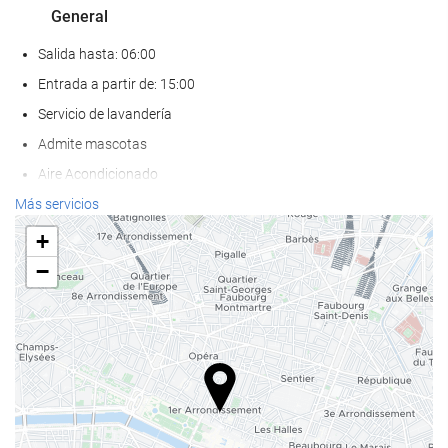
General
Salida hasta: 06:00
Entrada a partir de: 15:00
Servicio de lavandería
Admite mascotas
Aire Acondicionado
Calefacción
Más servicios
Ascensor
+
Adaptado para personas con movilidad reducida
−
Habitaciones No fumadores
Hotel no fumadores
Habitaciones insonorizadas
Servicios de recepción
Recepción 24 horas