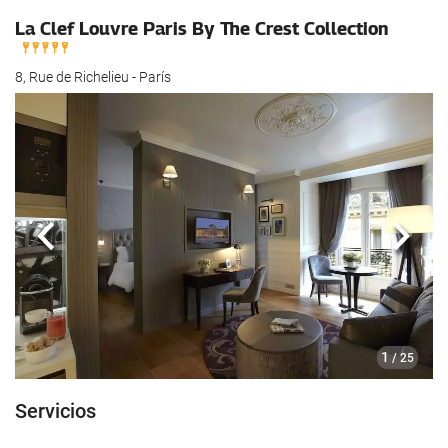
La Clef Louvre Paris By The Crest Collection
8, Rue de Richelieu - París
Anterior
Sigui
1
/ 25
Servicios