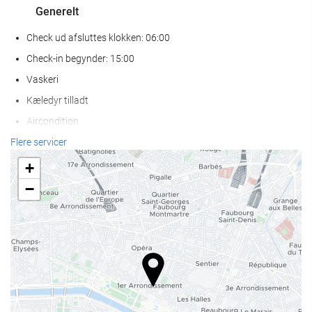
Generelt
Check ud afsluttes klokken: 06:00
Check-in begynder: 15:00
Vaskeri
Kæledyr tilladt
Aircondition
Varme
Flere servicer
Elevator
+
Handikapvenlig adgang.
−
Ikke-ryger værelser
Rygning forbudt på alle fælles- og privatområder
Lydisolerede værelser
Receptionen
Døgnåben reception