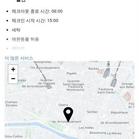
체크아웃 종료 시간: 06:00
체크인 시작 시간: 15:00
세탁
애완동물 허용
에어컨
히터
더 많은 서비스
승강기
+
장애인
−
불연자객실
전 구역 금연
방음 설비된 객실
리셉션 서비스
24시간 프런트 데스크