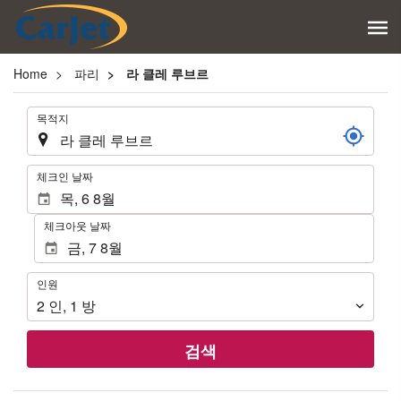
Home
파리
라 클레 루브르
.
목적지
.
체크인 날짜
체크아웃 날짜
인
인원
원
2
인
,
1
방
검색