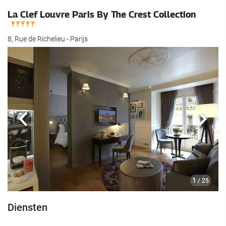
La Clef Louvre Paris By The Crest Collection
8, Rue de Richelieu - Parijs
Vorige
Volg
1
/ 25
Diensten