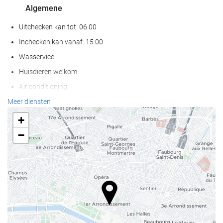
Algemene
Uitchecken kan tot: 06:00
Inchecken kan vanaf: 15:00
Wasservice
Huisdieren welkom
Air conditioning
Verwarming
Meer diensten
Lift
+
Mensen met beperkte mobiliteit
−
Kamers voor niet rokers
Niet-roken in gehele accommodatie
Geluiddichte kamers
Receptiediensten
24-uursreceptie