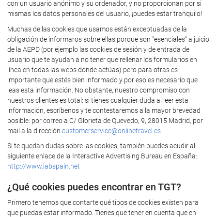
con un usuario anónimo y su ordenador, y no proporcionan por si
mismas los datos personales del usuario, ¡puedes estar tranquilo!
Muchas de las cookies que usamos están exceptuadas de la
obligación de informaros sobre ellas porque son "esenciales" a juicio
de la AEPD (por ejemplo las cookies de sesión y de entrada de
usuario que te ayudan a no tener que rellenar los formularios en
línea en todas las webs donde actúas) pero para otras es
importante que estés bien informado y por eso es necesario que
leas esta información. No obstante, nuestro compromiso con
nuestros clientes es total: si tienes cualquier duda al leer esta
información, escríbenos y te contestaremos a la mayor brevedad
posible: por correo a C/ Glorieta de Quevedo, 9, 28015 Madrid, por
mail a la dirección
customerservice@onlinetravel.es
Si te quedan dudas sobre las cookies, también puedes acudir al
siguiente enlace de la Interactive Advertising Bureau en España:
http://www.iabspain.net
¿Qué cookies puedes encontrar en TGT?
Primero tenemos que contarte qué tipos de cookies existen para
que puedas estar informado. Tienes que tener en cuenta que en