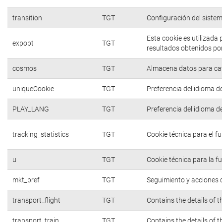
transition
TGT
Configuración del siste
Esta cookie es utilizada
expopt
TGT
resultados obtenidos por
cosmos
TGT
Almacena datos para cate
uniqueCookie
TGT
Preferencia del idioma d
PLAY_LANG
TGT
Preferencia del idioma d
tracking_statistics
TGT
Cookie técnica para el f
u
TGT
Cookie técnica para la f
mkt_pref
TGT
Seguimiento y acciones d
transport_flight
TGT
Contains the details of 
transport_train
TGT
Contains the details of 