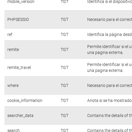
mobile_version
TGT
Identifica si el dispositiv
PHPSESSID
TGT
Necesario para el correc
ref
TGT
Identifica la página desde
Permite identificar si el
remite
TGT
una pagina externa.
Permite identificar si el
remite_travel
TGT
una pagina externa.
where
TGT
Necesario para el correc
cookie_information
TGT
Anota si se ha mostrado e
searcher_data
TGT
Contains the details of 
search
TGT
Contains the details of 