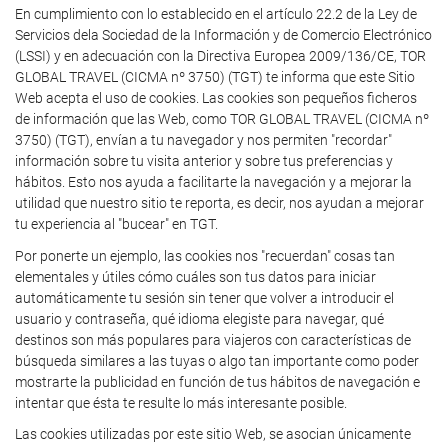
En cumplimiento con lo establecido en el artículo 22.2 de la Ley de
Servicios dela Sociedad de la Información y de Comercio Electrónico
(LSSI) y en adecuación con la Directiva Europea 2009/136/CE, TOR
GLOBAL TRAVEL (CICMA nº 3750) (TGT) te informa que este Sitio
Web acepta el uso de cookies. Las cookies son pequeños ficheros
de información que las Web, como TOR GLOBAL TRAVEL (CICMA nº
3750) (TGT), envían a tu navegador y nos permiten "recordar"
información sobre tu visita anterior y sobre tus preferencias y
hábitos. Esto nos ayuda a facilitarte la navegación y a mejorar la
utilidad que nuestro sitio te reporta, es decir, nos ayudan a mejorar
tu experiencia al "bucear" en TGT.
Por ponerte un ejemplo, las cookies nos "recuerdan" cosas tan
elementales y útiles cómo cuáles son tus datos para iniciar
automáticamente tu sesión sin tener que volver a introducir el
usuario y contraseña, qué idioma elegiste para navegar, qué
destinos son más populares para viajeros con características de
búsqueda similares a las tuyas o algo tan importante como poder
mostrarte la publicidad en función de tus hábitos de navegación e
intentar que ésta te resulte lo más interesante posible.
Las cookies utilizadas por este sitio Web, se asocian únicamente