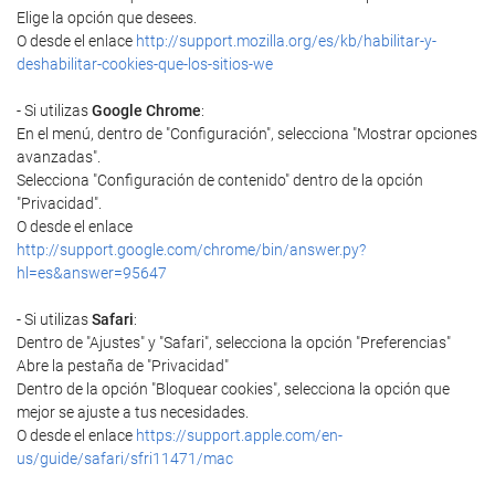
Elige la opción que desees.
O desde el enlace
http://support.mozilla.org/es/kb/habilitar-y-
deshabilitar-cookies-que-los-sitios-we
- Si utilizas
Google Chrome
:
En el menú, dentro de "Configuración", selecciona "Mostrar opciones
avanzadas".
Selecciona "Configuración de contenido" dentro de la opción
"Privacidad".
O desde el enlace
http://support.google.com/chrome/bin/answer.py?
hl=es&answer=95647
- Si utilizas
Safari
:
Dentro de "Ajustes" y "Safari", selecciona la opción "Preferencias"
Abre la pestaña de "Privacidad"
Dentro de la opción "Bloquear cookies", selecciona la opción que
mejor se ajuste a tus necesidades.
O desde el enlace
https://support.apple.com/en-
us/guide/safari/sfri11471/mac