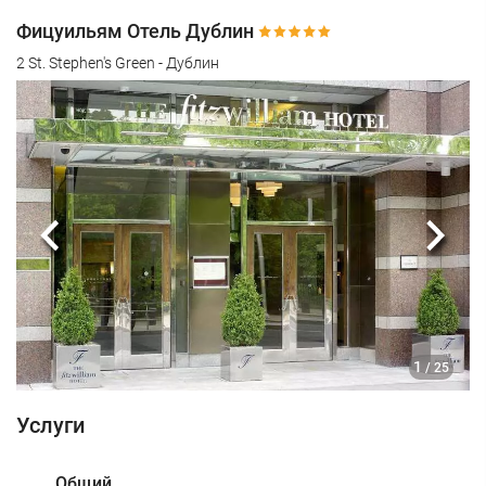
Фицуильям Отель Дублин
2 St. Stephen's Green - Дублин
Предыдущий
Сле
1
/ 25
Услуги
Общий