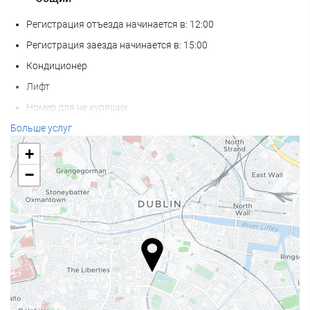
Регистрация отъезда начинается в: 12:00
Регистрация заезда начинается в: 15:00
Кондиционер
Лифт
Номер для не курящих
Зона для курения
Больше услуг
Домашние питомцы не допускаются
+
−
Услуги ресепшн
Камера хранения багажа
Сейф
Валютный Обмен
Экскурсионное бюро
Еда и напитки