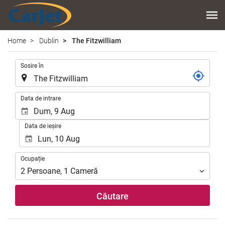
Home
Dublin
The Fitzwilliam
.
Sosire în
.
Data de intrare
Data de ieșire
Ocupație
Ocupație
2
Persoane
,
1
Cameră
Căutare