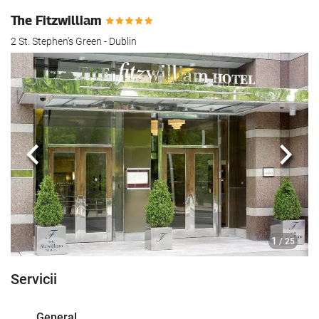
The Fitzwilliam
2 St. Stephen's Green - Dublin
Anterioară
Urmă
1
/ 25
Servicii
General