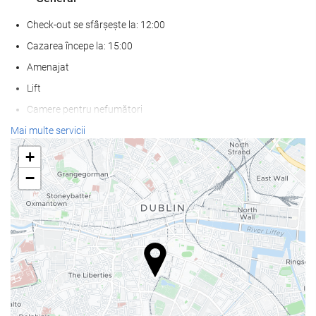
Check-out se sfârșește la: 12:00
Cazarea începe la: 15:00
Amenajat
Lift
Camere pentru nefumători
Zonă pentru fumat
Mai multe servicii
Nu sunt permise animale de companie
+
−
Servicii de primire
cameră de bagaje
Seif
Schimb valutar
birou de turism
Mâncare și băuturi