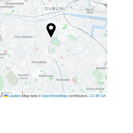
3000 ft
Leaflet
|
Map data ©
OpenStreetMap
contributors,
CC-BY-SA