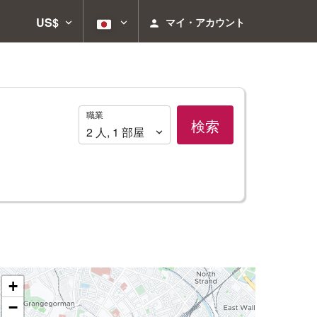
US$
マイ・アカウント
職
職業
検索
業
2
人
,
1
部屋
+
−