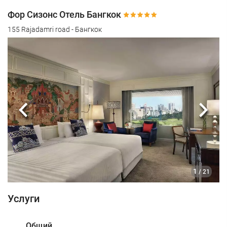
Фор Сизонс Отель Бангкок
155 Rajadamri road - Бангкок
Предыдущий
Сле
1
/ 21
Услуги
Общий