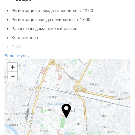
Регистрация отъезда начинается в: 12:00
Регистрация заезда начинается в: 15:00
Разрешены домашние животные
Кондиционер
Лифт
Номер для не курящих
Больше услуг
Зона для курения
+
−
Велнес
Бар у бассейна
Полотенца для бассейна/пляжа
Шезлонги/пляжные кресла
Соляриум
СПА-салон