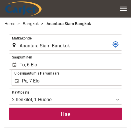
Home
Bangkok
Anantara Siam Bangkok
.
Matkakohde
.
Saapuminen
Uloskirjautumis Päivämäärä
Käyttöaste
Käyttöaste
2
henkilöt
,
1
Huone
Hae