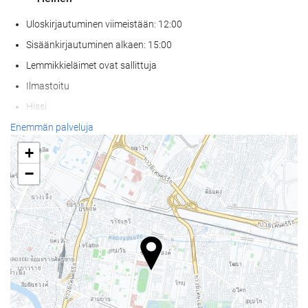
Uloskirjautuminen viimeistään: 12:00
Sisäänkirjautuminen alkaen: 15:00
Lemmikkieläimet ovat sallittuja
Ilmastoitu
Hissi
Huoneissa tupakointi kielletty
Enemmän palveluja
Tupakointialue
+
−
Wellness
Allasbaari
Allas- ja rantapyyhkeet
Aurinkotuolit
Solarium
Kylpyläpalvelut