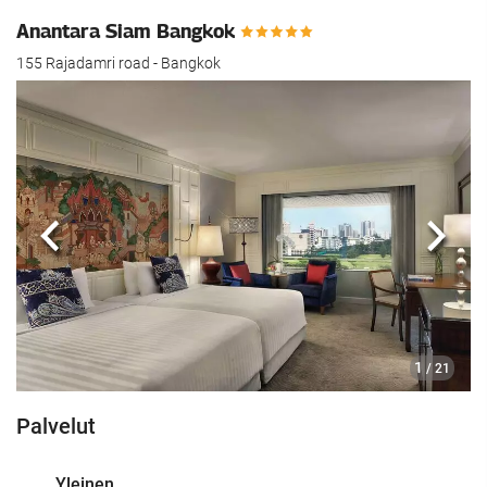
Anantara Siam Bangkok
155 Rajadamri road - Bangkok
Edellinen
Seur
1
/ 21
Palvelut
Yleinen