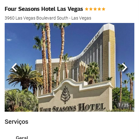
Four Seasons Hotel Las Vegas
3960 Las Vegas Boulevard South - Las Vegas
Anterior
Segui
1
/ 25
Serviços
Geral