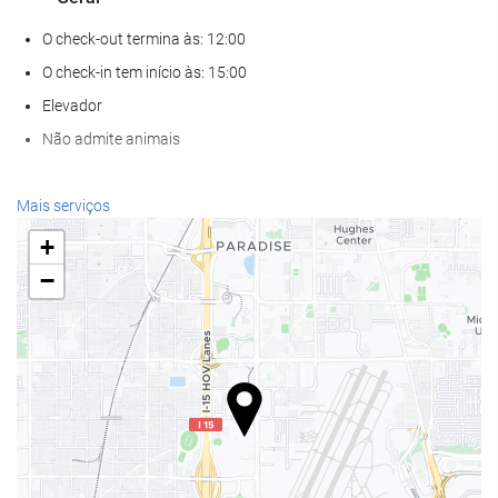
O check-out termina às: 12:00
O check-in tem início às: 15:00
Elevador
Não admite animais
Alimentação e bebidas
Mais serviços
Restaurante à la carte
+
Bar
−
Café no local
Bem-estar
Spa
Banho turco / Sauna a vapor
Academia