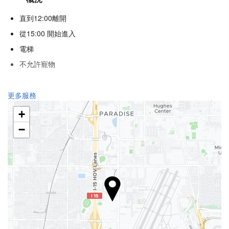
直到12:00離開
從15:00 開始進入
電梯
不允許寵物
食品與飲品
更多服務
單點餐廳
+
酒巴
−
館內咖啡店
健康
水療中心
土耳其浴
健身房