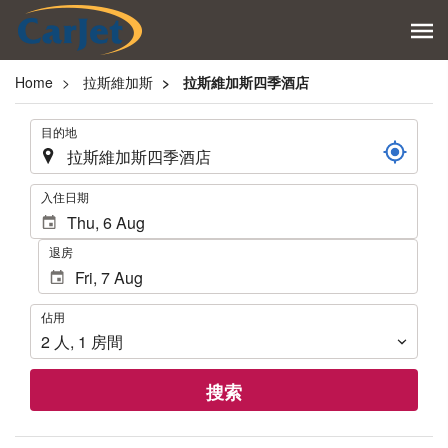
Home
拉斯維加斯
拉斯維加斯四季酒店
.
目的地
.
入住日期
退房
佔
佔用
用
2
人
,
1
房間
搜索