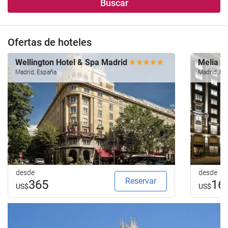
Buscar
Ofertas de hoteles
Wellington Hotel & Spa Madrid
Melia M
Madrid, España
Madrid, Es
desde
desde
Reservar
365
16
US$
US$