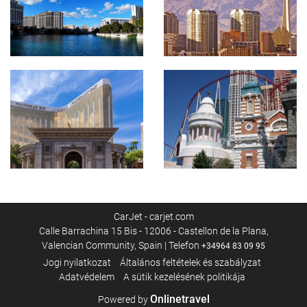
CarJet - carjet.com
Calle Barrachina 15 Bis - 12006 - Castellon de la Plana,
Valencian Community, Spain | Telefon
+34964 83 09 95
Jogi nyilatkozat
Általános feltételek és szabályzat
Adatvédelem
A sütik kezelésének politikája
Onlinetravel
Powered by