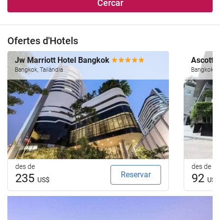
Cercar
Ofertes d'Hotels
Jw Marriott Hotel Bangkok
Ascott 
Bangkok, Tailàndia
Bangkok, T
des de
des de
Reservar
235
92
US$
US$